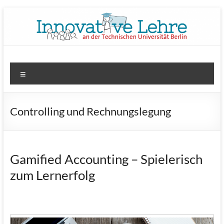
Zum
Inhalt
springen
tu wimi plus
Innovative Lehre an der TU Berlin
Menü
Controlling und Rechnungslegung
Gamified Accounting – Spielerisch
zum Lernerfolg