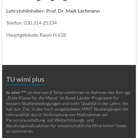
Lehrstuhlinhaber: Prof. Dr. Maik Lachmann
Telefon:
030.314-
25334
Hauptgebäude, Raum H 618
TU wimi plus
plus
tu wimi
ist eine von 8 Teilprojektlinien im Rahmen des Antrags
„Erste Klasse für die Masse“ im Bund-Länder-Programm für
bessere Studienbedingungen und mehr Qualität in der Lehre. Sie
hat zum Ziel, in den hoch ausgelasteten MINT-Studiengängen die
Lehrqualität durch Verknüpfung von Maßnahmen zur
Personalausstattung mit Weiterbildungs- und
Beratungsmaßnahmen für wissenschaftliche Mitarbeiter*innen
zu optimieren.