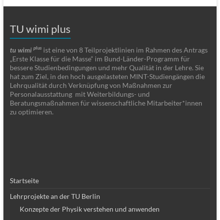
TU wimi plus
plus
tu wimi
ist eine von 8 Teilprojektlinien im Rahmen des Antrags
„Erste Klasse für die Masse“ im Bund-Länder-Programm für
bessere Studienbedingungen und mehr Qualität in der Lehre. Sie
hat zum Ziel, in den hoch ausgelasteten MINT-Studiengängen die
Lehrqualität durch Verknüpfung von Maßnahmen zur
Personalausstattung mit Weiterbildungs- und
Beratungsmaßnahmen für wissenschaftliche Mitarbeiter*innen
zu optimieren.
Startseite
Lehrprojekte an der TU Berlin
Konzepte der Physik verstehen und anwenden