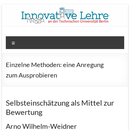
Zum
Inhalt
springen
tu wimi plus
Innovative Lehre an der TU Berlin
Menü
Einzelne Methoden: eine Anregung
zum Ausprobieren
Selbsteinschätzung als Mittel zur
Bewertung
Arno Wilhelm-Weidner