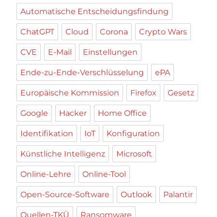
Automatische Entscheidungsfindung
ChatGPT
Cloud
Corona
Crypto Wars
CVE
E-Mail
Einstellungen
Ende-zu-Ende-Verschlüsselung
ePA
Europäische Kommission
Firefox
Gesetz
Google
Hacker
Home Office
Identifikation
IoT
Konfiguration
Künstliche Intelligenz
Microsoft
Online-Lehre
Online-Tool
Open-Source-Software
Outlook
Palantir
Quellen-TKÜ
Ransomware