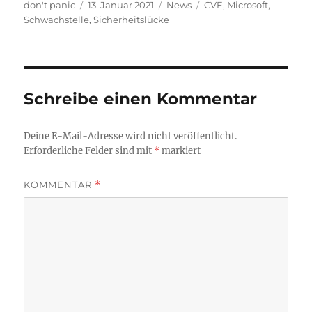
Autor
Veröffentlicht
Kategorien
Schlagwörter
don't panic
13. Januar 2021
News
CVE
,
Microsoft
,
am
Schwachstelle
,
Sicherheitslücke
Schreibe einen Kommentar
Deine E-Mail-Adresse wird nicht veröffentlicht.
Erforderliche Felder sind mit
*
markiert
KOMMENTAR
*