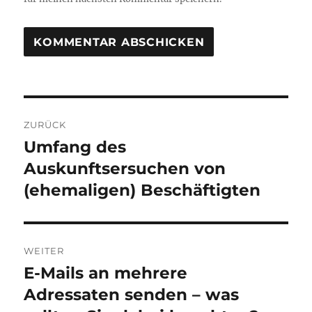
Beitragsnavigation
ZURÜCK
Umfang des
Vorheriger
Beitrag:
Auskunftsersuchen von
(ehemaligen) Beschäftigten
WEITER
E-Mails an mehrere
Nächster
Beitrag:
Adressaten senden – was