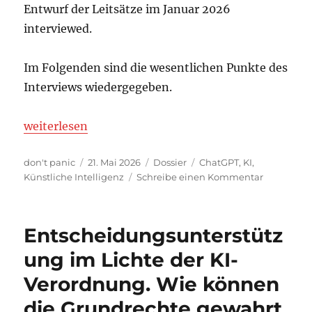
Entwurf der Leitsätze im Januar 2026
interviewed.
Im Folgenden sind die wesentlichen Punkte des
Interviews wiedergegeben.
„Im Interview: KI-Leitsätze – zwischen AI Literac
weiterlesen
Autor
Veröffentlicht
Kategorien
Schlagwörter
don't panic
21. Mai 2026
Dossier
ChatGPT
,
KI
,
am
zu
Künstliche Intelligenz
Schreibe einen Kommentar
Im
Interview:
KI-
Entscheidungsunterstütz
Leitsätze
–
ung im Lichte der KI-
zwischen
Verordnung. Wie können
AI
Literacy
die Grundrechte gewahrt
und