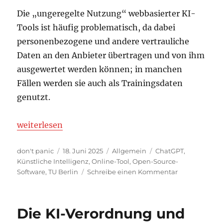
Die „ungeregelte Nutzung“ webbasierter KI-
Tools ist häufig problematisch, da dabei
personenbezogene und andere vertrauliche
Daten an den Anbieter übertragen und von ihm
ausgewertet werden können; in manchen
Fällen werden sie auch als Trainingsdaten
genutzt.
„KI-Tools an der TU Berlin“
weiterlesen
Autor
Veröffentlicht
Kategorien
Schlagwörter
don't panic
18. Juni 2025
Allgemein
ChatGPT
,
am
Künstliche Intelligenz
,
Online-Tool
,
Open-Source-
zu
Software
,
TU Berlin
Schreibe einen Kommentar
KI-
Tools
an
Die KI-Verordnung und
der