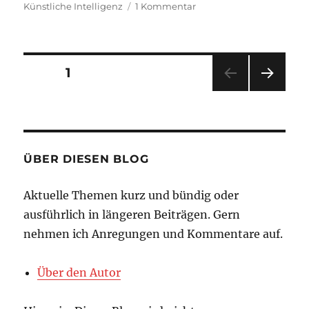
am
zu
Künstliche Intelligenz
1 Kommentar
Generative
KI
an
deutschen
Seitennummerierung
SEITE
1
Hochschulen:
Was
NÄC
der
ist
HSTE
möglich
SEIT
Beiträge
E
und
wünschenswert?
ÜBER DIESEN BLOG
Aktuelle Themen kurz und bündig oder
ausführlich in längeren Beiträgen. Gern
nehmen ich Anregungen und Kommentare auf.
Über den Autor