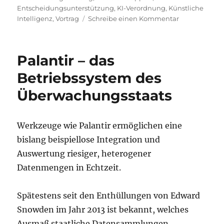
Entscheidungsunterstützung
,
KI-Verordnung
,
Künstliche
zu
Intelligenz
,
Vortrag
Schreibe einen Kommentar
Entscheidung
im
Lichte
Palantir – das
der
KI-
Betriebssystem des
Verordnung.
Überwachungsstaats
Wie
können
die
Grundrechte
Werkzeuge wie Palantir ermöglichen eine
gewahrt
bislang beispiellose Integration und
werden?
Auswertung riesiger, heterogener
Datenmengen in Echtzeit.
Spätestens seit den Enthüllungen von Edward
Snowden im Jahr 2013 ist bekannt, welches
Ausmaß staatliche Datensammlungen