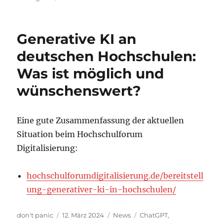
Die
KI-
Verordnung
Generative KI an
und
die
deutschen Hochschulen:
Orientierungshilfe
Was ist möglich und
der
Datenschutzkonferen
wünschenswert?
zu
KI
Eine gute Zusammenfassung der aktuellen
Situation beim Hochschulforum
Digitalisierung:
hochschulforumdigitalisierung.de/bereitstell
ung-generativer-ki-in-hochschulen/
Autor
Veröffentlicht
Kategorien
Schlagwörter
don't panic
12. März 2024
News
ChatGPT
,