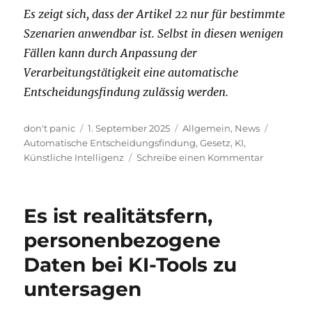
Es zeigt sich, dass der Artikel 22 nur für bestimmte
Szenarien anwendbar ist. Selbst in diesen wenigen
Fällen kann durch Anpassung der
Verarbeitungstätigkeit eine automatische
Entscheidungsfindung zulässig werden.
Autor
Veröffentlicht
Kategorien
Schlagw
don't panic
1. September 2025
Allgemein
,
News
am
Automatische Entscheidungsfindung
,
Gesetz
,
KI
,
zu
Künstliche Intelligenz
Schreibe einen Kommentar
Automatis
Entscheid
und
Es ist realitätsfern,
ein
Prüfsche
personenbezogene
entsprech
Daten bei KI-Tools zu
Art.
22
untersagen
DSGVO