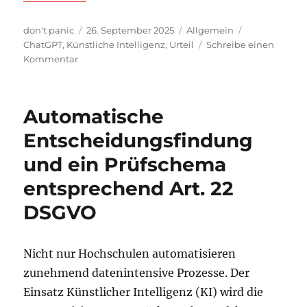
Autor
Veröffentlicht
Kategorien
Schlagwörter
don't panic
26. September 2025
Allgemein
am
ChatGPT
,
Künstliche Intelligenz
,
Urteil
Schreibe einen
zu
Kommentar
ChatGPT
und
das
Automatische
Hamburger
Arbeitsgerichtsurteil
Entscheidungsfindung
und ein Prüfschema
entsprechend Art. 22
DSGVO
Nicht nur Hochschulen automatisieren
zunehmend datenintensive Prozesse. Der
Einsatz Künstlicher Intelligenz (KI) wird die