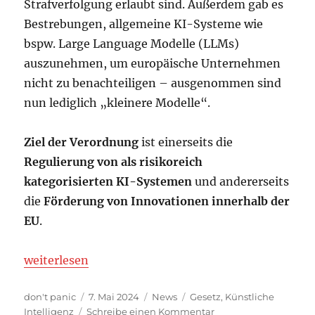
Strafverfolgung erlaubt sind. Außerdem gab es
Bestrebungen, allgemeine KI-Systeme wie
bspw. Large Language Modelle (LLMs)
auszunehmen, um europäische Unternehmen
nicht zu benachteiligen – ausgenommen sind
nun lediglich „kleinere Modelle“.
Ziel der Verordnung
ist einerseits die
Regulierung von als risikoreich
kategorisierten KI-Systemen
und andererseits
die
Förderung von Innovationen innerhalb der
EU
.
„Die KI-Verordnung und die Orientierungshilfe der
weiterlesen
Autor
Veröffentlicht
Kategorien
Schlagwörter
don't panic
7. Mai 2024
News
Gesetz
,
Künstliche
am
zu
Intelligenz
Schreibe einen Kommentar