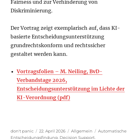
Fairness und zur Verhinderung von
Diskriminierung.
Der Vortrag zeigt exemplarisch auf, dass KI-
basierte Entscheidungsunterstützung
grundrechtskonform und rechtssicher
gestaltet werden kann.
Vortragsfolien – M. Neiling, BvD-
Verbandstage 2026,
Entscheidungsunterstützung im Lichte der
KI-Verordnung (pdf)
Autor
Veröffentlicht
Kategorien
Schlagwörter
don't panic
22. April 2026
Allgemein
Automatische
am
Entscheidungsfindung
,
Decision Support
,