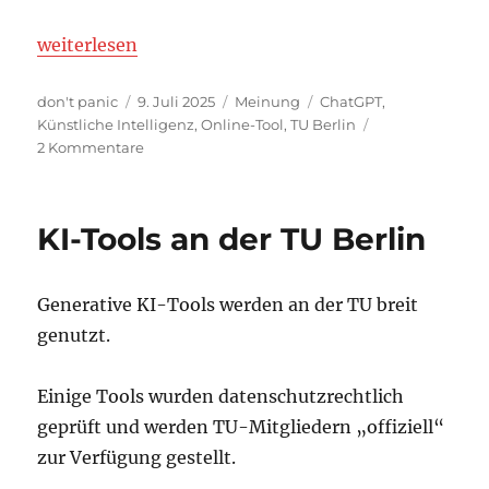
„Es ist realitätsfern, personenbezogene Daten bei 
weiterlesen
Autor
Veröffentlicht
Kategorien
Schlagwörter
don't panic
9. Juli 2025
Meinung
ChatGPT
,
am
Künstliche Intelligenz
,
Online-Tool
,
TU Berlin
zu
2 Kommentare
Es
ist
realitätsfern,
KI-Tools an der TU Berlin
personenbezogene
Daten
bei
Generative KI-Tools werden an der TU breit
KI-
Tools
genutzt.
zu
untersagen
Einige Tools wurden datenschutzrechtlich
geprüft und werden TU-Mitgliedern „offiziell“
zur Verfügung gestellt.