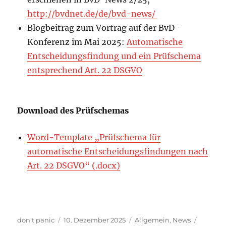
http://bvdnet.de/de/bvd-news/
Blogbeitrag zum Vortrag auf der BvD-
Konferenz im Mai 2025:
Automatische
Entscheidungsfindung und ein Prüfschema
entsprechend Art. 22 DSGVO
Download des Prüfschemas
Word-Template „Prüfschema für
automatische Entscheidungsfindungen nach
Art. 22 DSGVO“ (.docx)
Autor
Veröffentlicht
Kategorien
Schlagw
don't panic
10. Dezember 2025
Allgemein
,
News