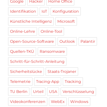
Google
Hacker
Home Office
Identifikation
IoT
Konfiguration
Künstliche Intelligenz
Microsoft
Online-Lehre
Online-Tool
Open-Source-Software
Outlook
Palantir
Quellen-TKÜ
Ransomware
Schritt-für-Schritt-Anleitung
Sicherheitslücke
Staats-Trojaner
Telemetrie
Tracing-App
Tracking
TU Berlin
Urteil
USA
Verschlüsselung
Videokonferenzen
WebEx
Windows