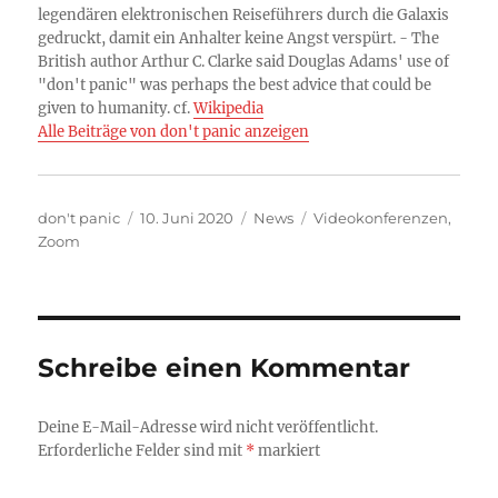
legendären elektronischen Reiseführers durch die Galaxis
gedruckt, damit ein Anhalter keine Angst verspürt. - The
British author Arthur C. Clarke said Douglas Adams' use of
"don't panic" was perhaps the best advice that could be
given to humanity. cf.
Wikipedia
Alle Beiträge von don't panic anzeigen
Autor
Veröffentlicht
Kategorien
Schlagwörter
don't panic
10. Juni 2020
News
Videokonferenzen
,
am
Zoom
Schreibe einen Kommentar
Deine E-Mail-Adresse wird nicht veröffentlicht.
Erforderliche Felder sind mit
*
markiert