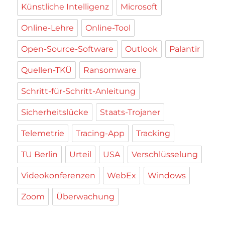
Künstliche Intelligenz
Microsoft
Online-Lehre
Online-Tool
Open-Source-Software
Outlook
Palantir
Quellen-TKÜ
Ransomware
Schritt-für-Schritt-Anleitung
Sicherheitslücke
Staats-Trojaner
Telemetrie
Tracing-App
Tracking
TU Berlin
Urteil
USA
Verschlüsselung
Videokonferenzen
WebEx
Windows
Zoom
Überwachung