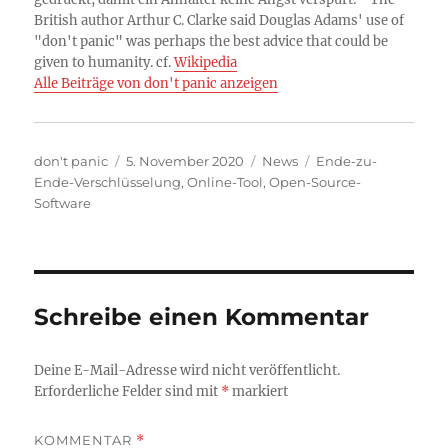
British author Arthur C. Clarke said Douglas Adams' use of
"don't panic" was perhaps the best advice that could be
given to humanity. cf.
Wikipedia
Alle Beiträge von don't panic anzeigen
Autor
Veröffentlicht
Kategorien
Schlagwörter
don't panic
5. November 2020
News
Ende-zu-
am
Ende-Verschlüsselung
,
Online-Tool
,
Open-Source-
Software
Schreibe einen Kommentar
Deine E-Mail-Adresse wird nicht veröffentlicht.
Erforderliche Felder sind mit
*
markiert
KOMMENTAR
*